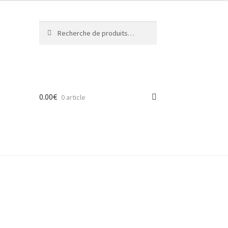
Recherche
Recherche
pour :
0.00
€
0 article