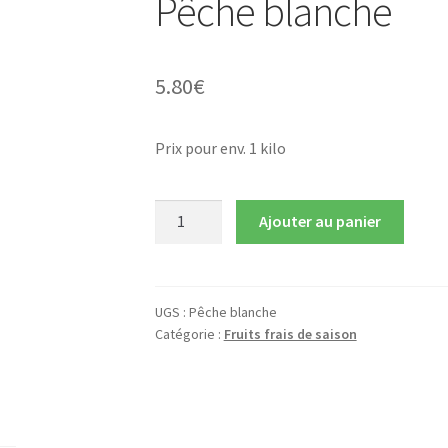
Pêche blanche
5.80
€
Prix pour env. 1 kilo
quantité
Ajouter au panier
de
Pêche
blanche
UGS :
Pêche blanche
Catégorie :
Fruits frais de saison