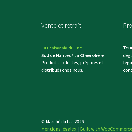
sur
la
page
Vente et retrait
Pro
du
produit
La Fraiseraie du Lac
Tout
Sud de Nantes / La Chevrolière
dégu
Produits collectés, préparés et
légu
distribués chez nous.
cond
© Marché du Lac 2026
Mentions légales
Built with WooCommerc