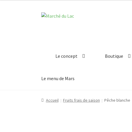
Aller
Aller
à
au
la
contenu
navigation
Le concept
Boutique
Le menu de Mars
Accueil
Fruits frais de saison
Pêche blanche