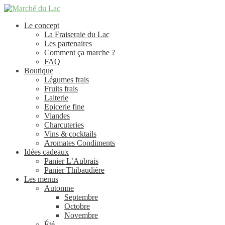
Aller
Aller
à
au
Le concept
la
contenu
La Fraiseraie du Lac
navigation
Les partenaires
Comment ça marche ?
FAQ
Boutique
Légumes frais
Fruits frais
Laiterie
Epicerie fine
Viandes
Charcuteries
Vins & cocktails
Aromates Condiments
Idées cadeaux
Panier L’Aubrais
Panier Thibaudière
Les menus
Automne
Septembre
Octobre
Novembre
Été