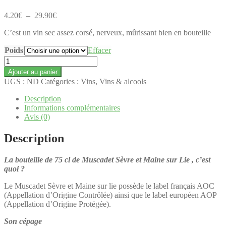
Plage
4.20
€
–
29.90
€
de
C’est un vin sec assez corsé, nerveux, mûrissant bien en bouteille
prix :
4.20€
Poids
Effacer
à
quantité
29.90€
de
Ajouter au panier
Bouteille
UGS :
ND
Catégories :
Vins
,
Vins & alcools
de
75
Description
cl
Informations complémentaires
de
Avis (0)
Muscadet
Sèvre
Description
et
Maine
La bouteille de 75 cl de Muscadet Sèvre et Maine sur Lie , c’est
sur
quoi ?
Lie
du
Le Muscadet Sèvre et Maine sur lie possède le label français AOC
Domaine
(Appellation d’Origine Contrôlée) ainsi que le label européen AOP
de
(Appellation d’Origine Protégée).
la
Noue
Son cépage