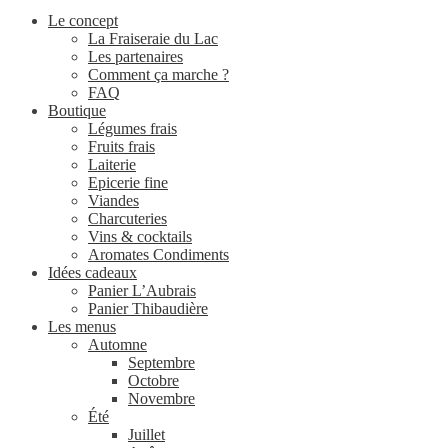
Le concept
La Fraiseraie du Lac
Les partenaires
Comment ça marche ?
FAQ
Boutique
Légumes frais
Fruits frais
Laiterie
Epicerie fine
Viandes
Charcuteries
Vins & cocktails
Aromates Condiments
Idées cadeaux
Panier L’Aubrais
Panier Thibaudière
Les menus
Automne
Septembre
Octobre
Novembre
Été
Juillet