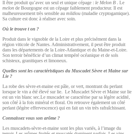
Il être produit qu’avec un seul et unique cépage :
le Melon B
. Le
melon
de Bourgogne est un cépage faiblement producteur. Il est
malheureusement très sensible au
mildiou
(maladie cryptogamique).
Sa culture est donc à réaliser avec soin.
Où le trouve t on ?
Produit dans le vignoble de la Loire et plus précisément dans la
région viticole de Nantes. Administrativement, il peut être produit
dans les départements de la Loire-Atlantique et du Maine-et-Loire.
Son terroir bénéficie d’un climat tempéré océanique et de sols
schisteux, granitiques et limoneux.
Quelles sont les caractéristiques du Muscadet Sèvre et Maine sur
Lie ?
La robe des sèvre-et-maine est pâle, or vert, montrant du perlant
lorsque le vin a été élevé sur lie. Le Muscadet Sèvre et Maine sur lie
est un vin blanc sec.Le muscadet se caractérise par sa légère acidité,
son côté à la fois minéral et floral. On retrouve également un côté
perlant (légère effervescence) qui en fait un vin très rafraîchissant.
Connaissez vous son arôme ?
Les muscadets-sèvre-et-maine sont les plus variés, à l’image du
terroir. Les arômes fruités et muscatés dominent parfois. Les vins